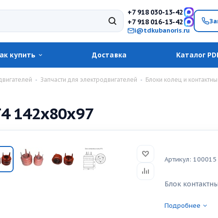
+7 918 030-13-42
За
+7 918 016-13-42
i@tdkubanoris.ru
ак купить
Доставка
Каталог PD
двигателей
-
Запчасти для электродвигателей
-
Блоки колец и контактн
Т4 142х80х97
Артикул:
100015
Блок контактн
Подробнее