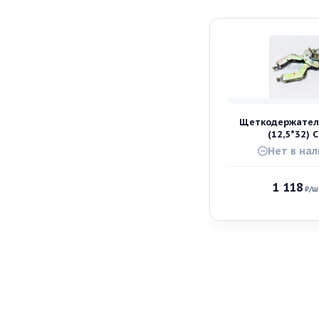
Щеткодержател
(12,5*32) 
Нет в на
1 118
₽
/ш