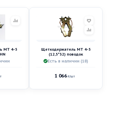
ь МТ 4-5
Щеткодержатель МТ 4-5
CHN
(12,5*32) поводок
личии
Есть в наличии (18)
1 066
т
₽
/шт