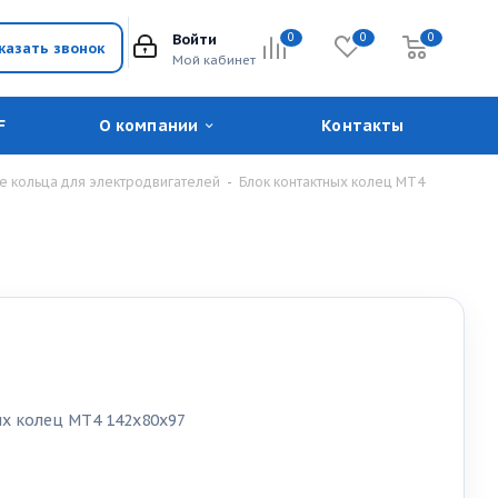
Войти
0
0
0
казать звонок
Мой кабинет
F
О компании
Контакты
ые кольца для электродвигателей
-
Блок контактных колец МТ4
ых колец МТ4 142х80х97