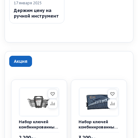
17 января 2025
Держим цену на
ручной инструмент
Акция
Набор ключей
Набор ключей
комбинированных
комбинированных
трещоточных
6-24мм "AV Steel"
2 200
3 200
реверсивных AV
16 предм. в сумке