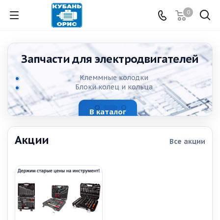
0
Запчасти для электродвигателей
Клеммные колодки
Блоки колец и кольца
Кожухи электродвигателя
Коробки выводов
В каталог
Крыльчатки
Подшипники
Конденсаторы
Акции
Все акции
Щётки электродвигателей
Блоки управления и защиты
Сальники и уплотнители