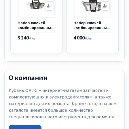
Набор ключей
Набор ключей
комбинированных
комбинированных
трещоточных с
трещоточных с
3 240
4 000
шарниром AV Steel
реверсом 8-19мм.
₽
/шт
₽
/шт
6 предметов AV-
9предм.
035260
О компании
Кубань ОРИС – интернет-магазин запчастей и
комплектующих к электродвигателям, а также
материалов для их ремонта. Кроме того, в нашем
каталоге имеется большое количество
специализированного инструмента для ремонта.